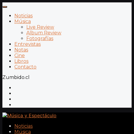
Noticias
Música
Live Review
Album Review
Fotografías
Entrevistas
Notas
Cine
Libros
Contacto
Zumbido.cl
Noticias
Música