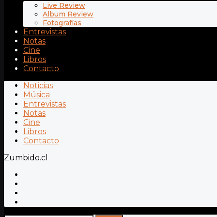
Live Review
Album Review
Fotografías
Entrevistas
Notas
Cine
Libros
Contacto
Noticias
Música
Entrevistas
Notas
Cine
Libros
Contacto
Zumbido.cl