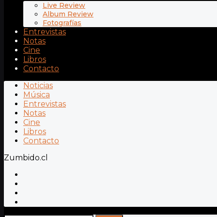
Live Review
Album Review
Fotografías
Entrevistas
Notas
Cine
Libros
Contacto
Noticias
Música
Entrevistas
Notas
Cine
Libros
Contacto
Zumbido.cl