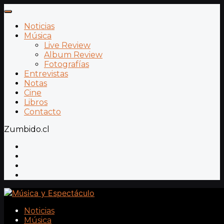
Noticias
Música
Live Review
Album Review
Fotografías
Entrevistas
Notas
Cine
Libros
Contacto
Zumbido.cl
Noticias
Música