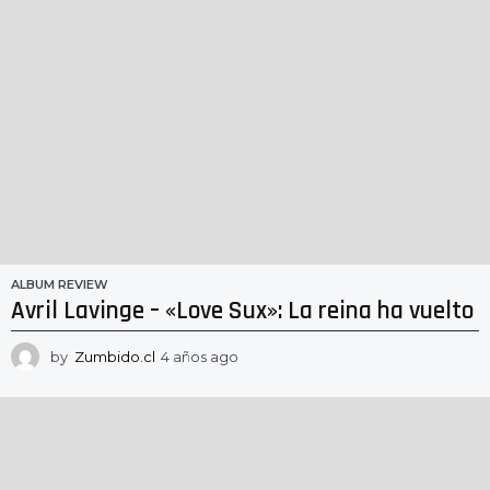
ALBUM REVIEW
Avril Lavinge – «Love Sux»: La reina ha vuelto
by
Zumbido.cl
4 años ago
4
a
ñ
o
s
a
g