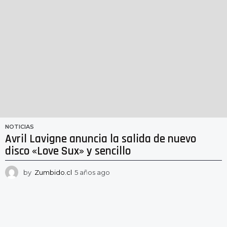
o
NOTICIAS
Avril Lavigne anuncia la salida de nuevo
disco «Love Sux» y sencillo
by
Zumbido.cl
5 años ago
5
a
ñ
o
s
a