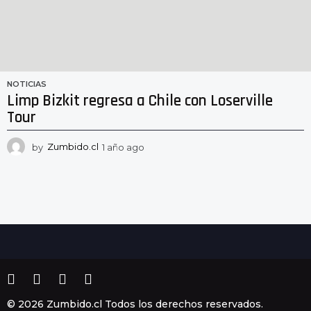
NOTICIAS
Limp Bizkit regresa a Chile con Loserville
Tour
by
Zumbido.cl
1 año ago
1
a
ñ
o
a
g
o
© 2026 Zumbido.cl Todos los derechos reservados.