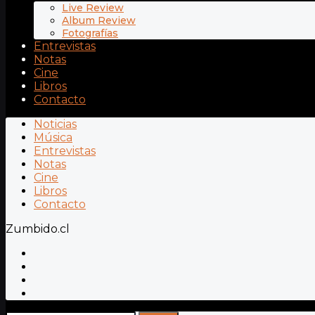
Live Review
Album Review
Fotografías
Entrevistas
Notas
Cine
Libros
Contacto
Noticias
Música
Entrevistas
Notas
Cine
Libros
Contacto
Zumbido.cl