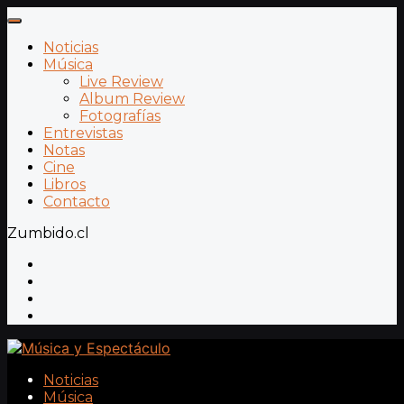
Noticias
Música
Live Review
Album Review
Fotografías
Entrevistas
Notas
Cine
Libros
Contacto
Zumbido.cl
Noticias
Música