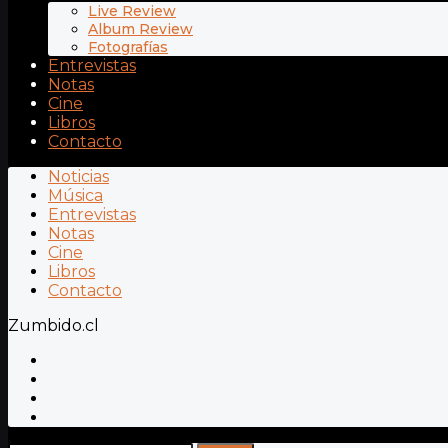
Live Review
Album Review
Fotografías
Entrevistas
Notas
Cine
Libros
Contacto
Noticias
Música
Entrevistas
Notas
Cine
Libros
Contacto
Zumbido.cl