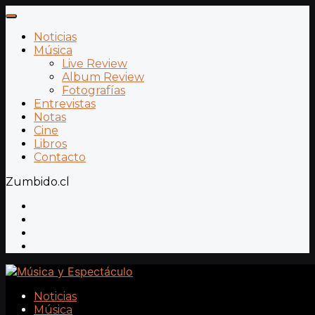
Noticias
Música
Live Review
Album Review
Fotografías
Entrevistas
Notas
Cine
Libros
Contacto
Zumbido.cl
Noticias
Música