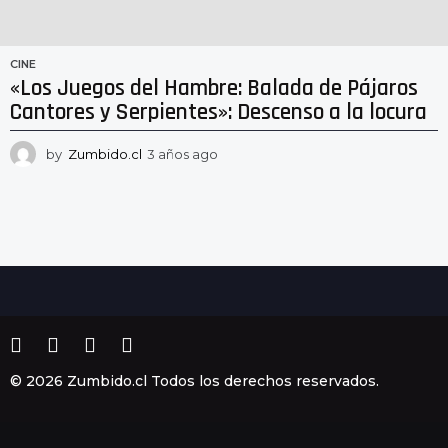
CINE
«Los Juegos del Hambre: Balada de Pájaros
Cantores y Serpientes»: Descenso a la locura
by
Zumbido.cl
3 años ago
2
a
ñ
o
s
a
g
o
© 2026 Zumbido.cl Todos los derechos reservados.