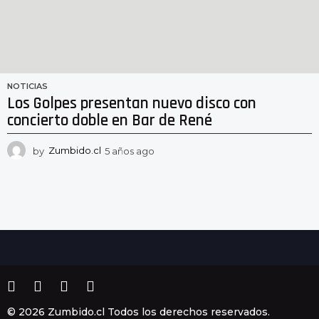
NOTICIAS
Los Golpes presentan nuevo disco con
concierto doble en Bar de René
by
Zumbido.cl
5 años ago
5
a
ñ
o
s
a
g
o
© 2026 Zumbido.cl Todos los derechos reservados.