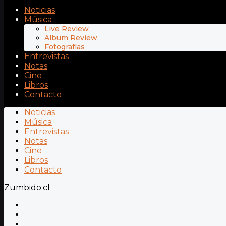
Noticias
Música
Live Review
Album Review
Fotografías
Entrevistas
Notas
Cine
Libros
Contacto
Noticias
Música
Entrevistas
Notas
Cine
Libros
Contacto
Zumbido.cl