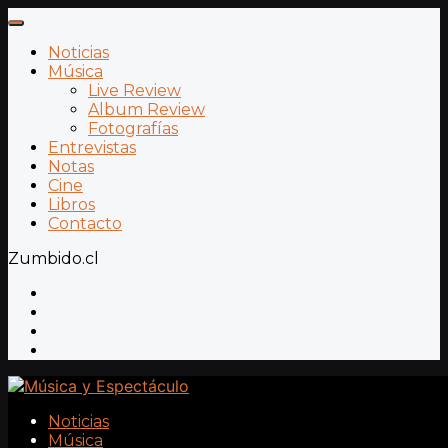
Noticias
Música
Live Review
Album Review
Fotografías
Entrevistas
Notas
Cine
Libros
Contacto
Zumbido.cl
Noticias
Música