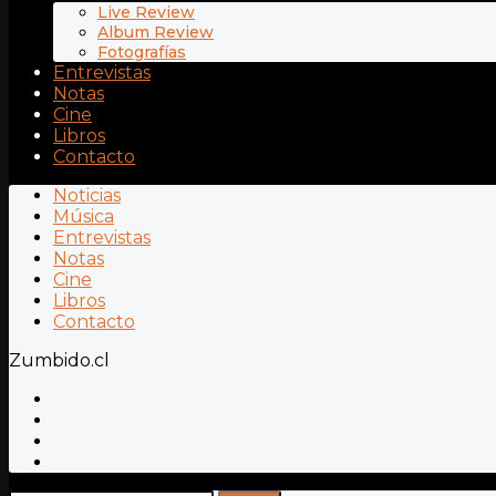
Live Review
Album Review
Fotografías
Entrevistas
Notas
Cine
Libros
Contacto
Noticias
Música
Entrevistas
Notas
Cine
Libros
Contacto
Zumbido.cl