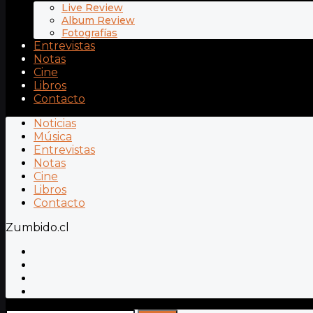
Live Review
Album Review
Fotografías
Entrevistas
Notas
Cine
Libros
Contacto
Noticias
Música
Entrevistas
Notas
Cine
Libros
Contacto
Zumbido.cl