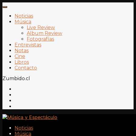
Noticias
Música
Live Review
Album Review
Fotografías
Entrevistas
Notas
Cine
Libros
Contacto
Zumbido.cl
Noticias
Música