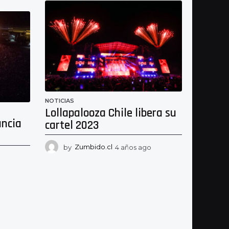
o
ñ
s
o
a
s
g
a
o
g
o
NOTICIAS
Lollapalooza Chile libera su
uncia
cartel 2023
by
Zumbido.cl
4 años ago
3
a
4
ñ
a
o
ñ
s
o
a
s
g
a
o
g
o