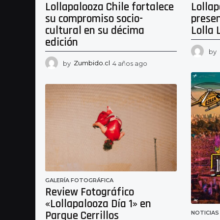
Lollapalooza Chile fortalece
Lollap
su compromiso socio-
presen
cultural en su décima
Lolla 
edición
by
by
Zumbido.cl
4 años ago
4
a
ñ
o
s
a
g
o
GALERÍA FOTOGRÁFICA
Review Fotográfico
«Lollapalooza Día 1» en
Parque Cerrillos
NOTICIAS