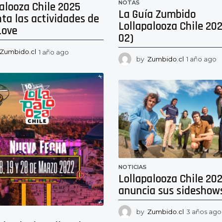
NOTAS
alooza Chile 2025
La Guía Zumbido
ta las actividades de
Lollapalooza Chile 202
Love
02)
Zumbido.cl
1 año ago
1
by
Zumbido.cl
1 año ago
1
a
a
ñ
ñ
o
o
a
a
g
g
o
o
NOTICIAS
Lollapalooza Chile 20
anuncia sus sideshow
by
Zumbido.cl
3 años ago