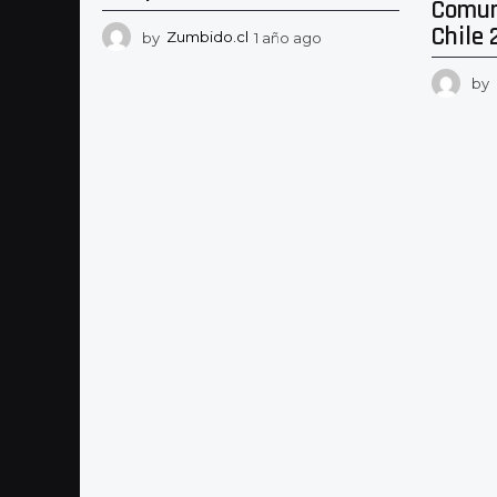
Comun
Chile 
by
Zumbido.cl
1 año ago
1
a
ñ
by
o
a
g
o