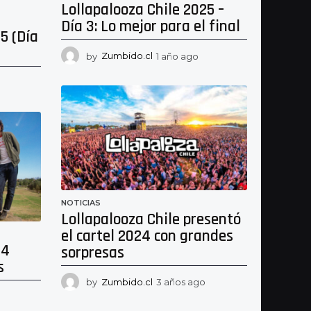
Lollapalooza Chile 2025 –
Día 3: Lo mejor para el final
5 (Día
by
Zumbido.cl
1 año ago
1
a
ñ
o
a
g
o
NOTICIAS
Lollapalooza Chile presentó
el cartel 2024 con grandes
24
sorpresas
s
by
Zumbido.cl
3 años ago
2
a
2
ñ
a