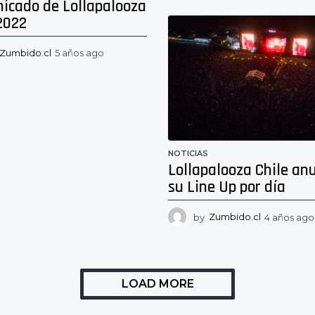
icado de Lollapalooza
2022
Zumbido.cl
5 años ago
5
a
ñ
o
s
a
g
o
NOTICIAS
Lollapalooza Chile an
su Line Up por día
by
Zumbido.cl
4 años ago
LOAD MORE