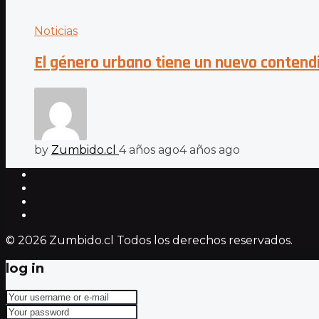
Noticias
El género urbano tiene un nuevo contend
by
Zumbido.cl
4 años ago
4 años ago
© 2026 Zumbido.cl Todos los derechos reservados.
log in