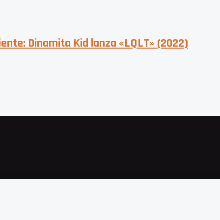
iente: Dinamita Kid lanza «LQLT» (2022)