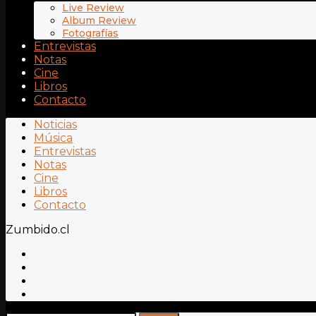
Live Review
Album Review
Fotografías
Entrevistas
Notas
Cine
Libros
Contacto
Noticias
Música
Entrevistas
Notas
Cine
Libros
Contacto
Zumbido.cl