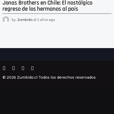
Jonas Brothers en Chile: El nostálgico
regreso de los hermanos al país
by
Zumbido.cl
2 años ago
2
a
ñ
o
s
a
g
o
© 2026 Zumbido.cl Todos los derechos reservados.