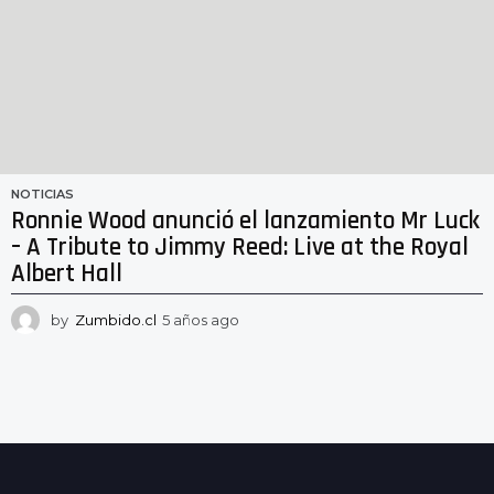
NOTICIAS
Ronnie Wood anunció el lanzamiento Mr Luck
– A Tribute to Jimmy Reed: Live at the Royal
Albert Hall
by
Zumbido.cl
5 años ago
5
a
ñ
o
s
a
g
o