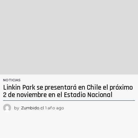
NOTICIAS
Linkin Park se presentará en Chile el próximo
2 de noviembre en el Estadio Nacional
by
Zumbido.cl
1 año ago
1
a
ñ
o
a
g