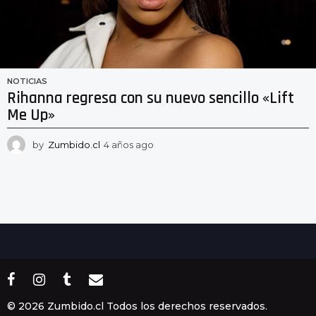
NOTICIAS
Rihanna regresa con su nuevo sencillo «Lift
Me Up»
by
Zumbido.cl
4 años ago
4
a
ñ
o
s
a
g
o
© 2026 Zumbido.cl Todos los derechos reservados.