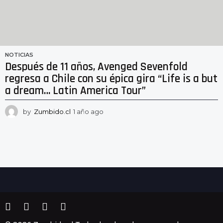
NOTICIAS
Después de 11 años, Avenged Sevenfold
regresa a Chile con su épica gira “Life is a but
a dream… Latin America Tour”
by
Zumbido.cl
1 año ago
1
a
ñ
o
a
g
o