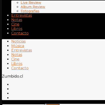
Live Review
Album Review
Fotografías
Entrevistas
Notas
Cine
Libros
Contacto
Noticias
Música
Entrevistas
Notas
Cine
Libros
Contacto
Zumbido.cl