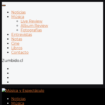
Noticias
Música
Live Review
Album Review
Fotografías
Entrevistas
Notas
Cine
Libros
Contacto
Zumbido.cl
Noticias
Música