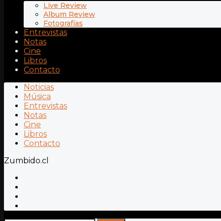
Live Review
Album Review
Fotografías
Entrevistas
Notas
Cine
Libros
Contacto
Noticias
Música
Entrevistas
Notas
Cine
Libros
Contacto
Zumbido.cl