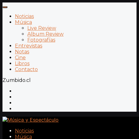
Noticias
Música
Live Review
Album Review
Fotografías
Entrevistas
Notas
Cine
Libros
Contacto
Zumbido.cl
Noticias
Música