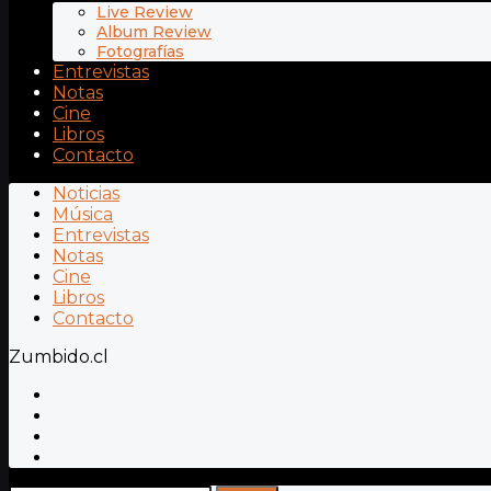
Live Review
Album Review
Fotografías
Entrevistas
Notas
Cine
Libros
Contacto
Noticias
Música
Entrevistas
Notas
Cine
Libros
Contacto
Zumbido.cl