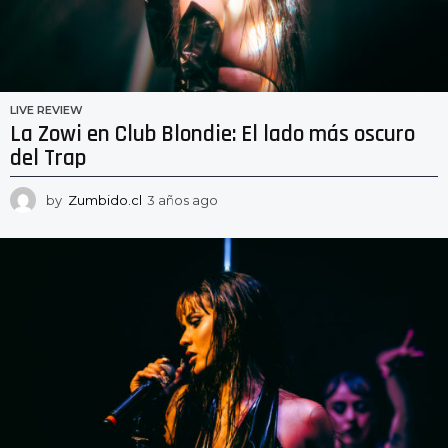
LIVE REVIEW
La Zowi en Club Blondie: El lado más oscuro
del Trap
by
Zumbido.cl
3 años ago
3
a
ñ
o
s
a
g
o