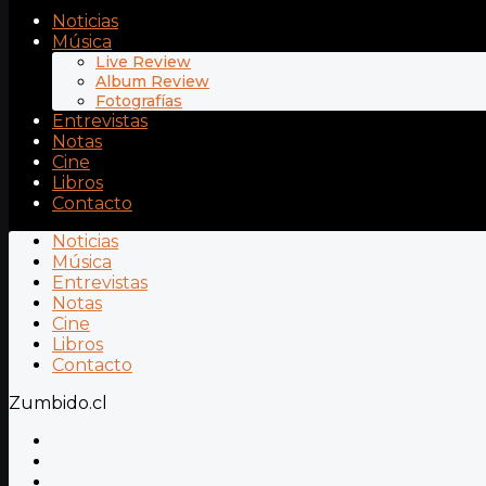
Noticias
Música
Live Review
Album Review
Fotografías
Entrevistas
Notas
Cine
Libros
Contacto
Noticias
Música
Entrevistas
Notas
Cine
Libros
Contacto
Zumbido.cl