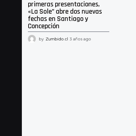
primeras presentaciones,
«La Sole” abre dos nuevas
fechas en Santiago y
Concepción
by
Zumbido.cl
3 años ago
3
a
ñ
o
s
a
g
o