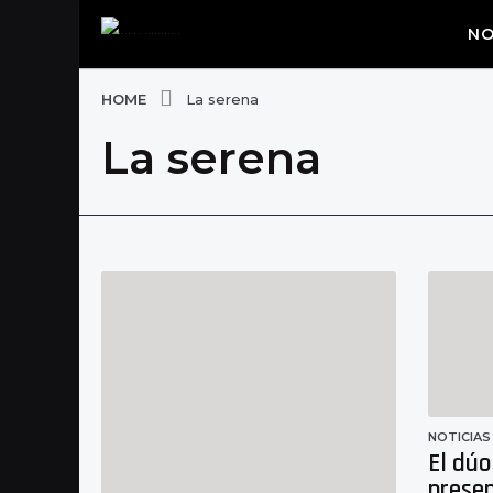
NO
HOME
La serena
La serena
NOTICIAS
El dúo
prese