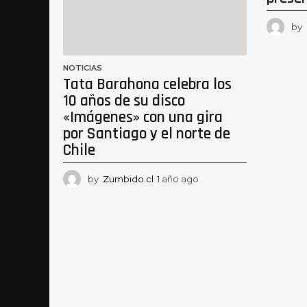
by
NOTICIAS
Tata Barahona celebra los
10 años de su disco
«Imágenes» con una gira
por Santiago y el norte de
Chile
by
Zumbido.cl
1 año ago
1
a
ñ
o
a
g
o