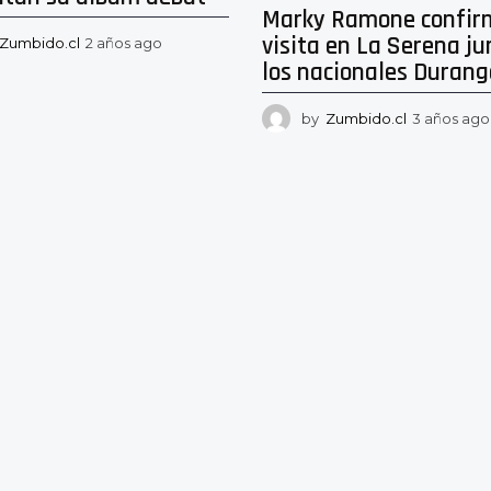
Marky Ramone confir
visita en La Serena ju
Zumbido.cl
2 años ago
2
a
los nacionales Durang
ñ
o
by
Zumbido.cl
3 años ago
s
a
g
o