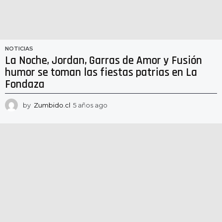
NOTICIAS
La Noche, Jordan, Garras de Amor y Fusión
humor se toman las fiestas patrias en La
Fondaza
by
Zumbido.cl
5 años ago
5
a
ñ
o
s
a
g
o