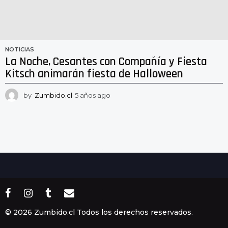
NOTICIAS
La Noche, Cesantes con Compañía y Fiesta
Kitsch animarán fiesta de Halloween
by
Zumbido.cl
5 años ago
5
a
ñ
o
s
a
g
o
© 2026 Zumbido.cl Todos los derechos reservados.