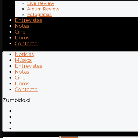
Live Review
Album Review
Fotografías
Entrevistas
Notas
Cine
Libros
Contacto
Noticias
Música
Entrevistas
Notas
Cine
Libros
Contacto
Zumbido.cl