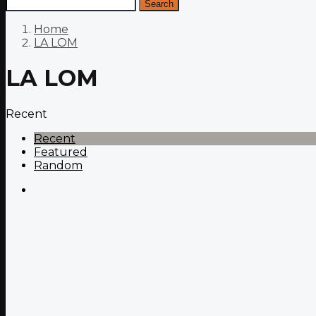
Search
Home
LA LOM
LA LOM
Recent
Recent
Featured
Random