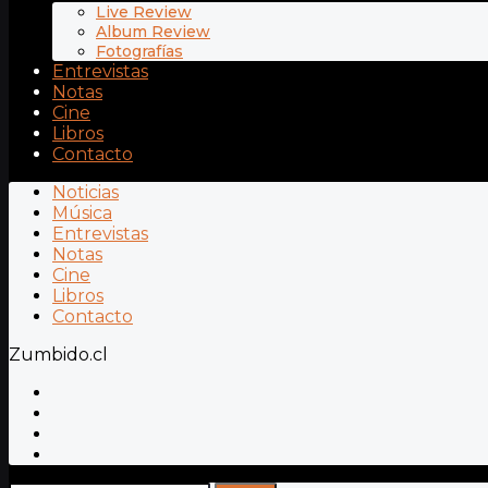
Live Review
Album Review
Fotografías
Entrevistas
Notas
Cine
Libros
Contacto
Noticias
Música
Entrevistas
Notas
Cine
Libros
Contacto
Zumbido.cl