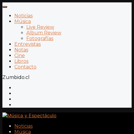
Noticias
Música
Live Review
Album Review
Fotografías
Entrevistas
Notas
Cine
Libros
Contacto
Zumbido.cl
Noticias
Música