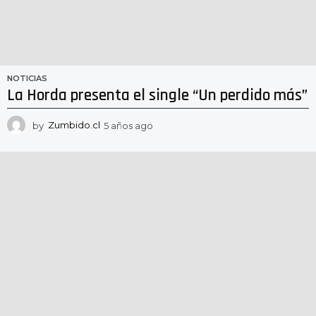
NOTICIAS
La Horda presenta el single “Un perdido más”
by
Zumbido.cl
5 años ago
5
a
ñ
o
s
a
g
o