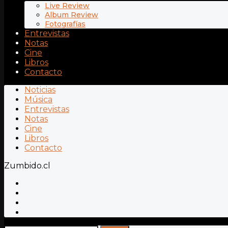
Live Review
Album Review
Fotografías
Entrevistas
Notas
Cine
Libros
Contacto
Noticias
Música
Entrevistas
Notas
Cine
Libros
Contacto
Zumbido.cl