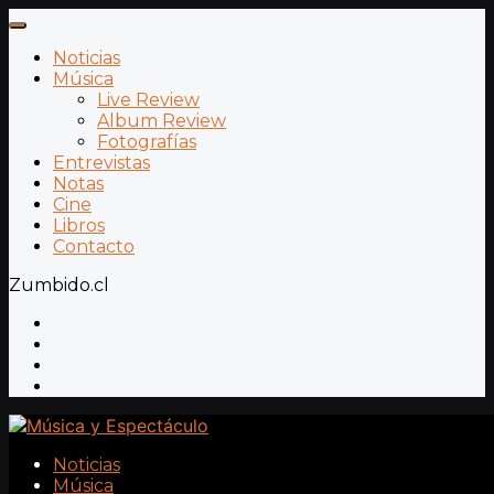
Noticias
Música
Live Review
Album Review
Fotografías
Entrevistas
Notas
Cine
Libros
Contacto
Zumbido.cl
Noticias
Música