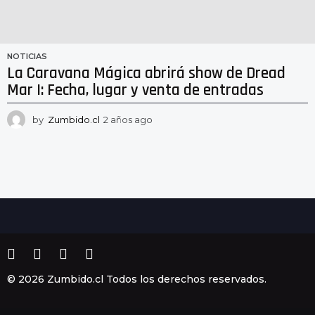
NOTICIAS
La Caravana Mágica abrirá show de Dread
Mar I: Fecha, lugar y venta de entradas
by
Zumbido.cl
2 años ago
2
a
ñ
o
s
a
g
o
© 2026 Zumbido.cl Todos los derechos reservados.