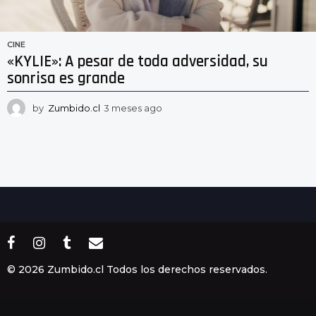
CINE
«KYLIE»: A pesar de toda adversidad, su
sonrisa es grande
by
Zumbido.cl
3 meses ago
3
m
e
s
e
s
a
g
o
© 2026 Zumbido.cl Todos los derechos reservados.