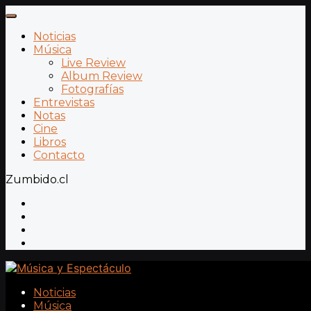
Noticias
Música
Live Review
Album Review
Fotografías
Entrevistas
Notas
Cine
Libros
Contacto
Zumbido.cl
Noticias
Música