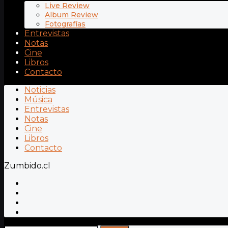
Live Review
Album Review
Fotografías
Entrevistas
Notas
Cine
Libros
Contacto
Noticias
Música
Entrevistas
Notas
Cine
Libros
Contacto
Zumbido.cl