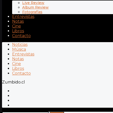
Live Review
Album Review
Fotografías
Entrevistas
Notas
Cine
Libros
Contacto
Noticias
Música
Entrevistas
Notas
Cine
Libros
Contacto
Zumbido.cl