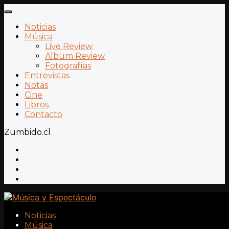
Noticias
Música
Live Review
Album Review
Fotografías
Entrevistas
Notas
Cine
Libros
Contacto
Zumbido.cl
Noticias
Música