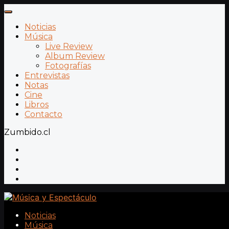
Noticias
Música
Live Review
Album Review
Fotografías
Entrevistas
Notas
Cine
Libros
Contacto
Zumbido.cl
Noticias
Música