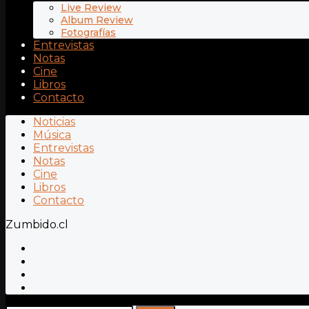
Live Review
Album Review
Fotografías
Entrevistas
Notas
Cine
Libros
Contacto
Noticias
Música
Entrevistas
Notas
Cine
Libros
Contacto
Zumbido.cl