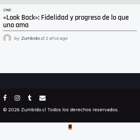
CINE
«Look Back»: Fidelidad y progreso de lo que
uno ama
by
Zumbido.cl
2 años ago
2
a
ñ
o
s
a
g
o
© 2026 Zumbido.cl Todos los derechos reservados.