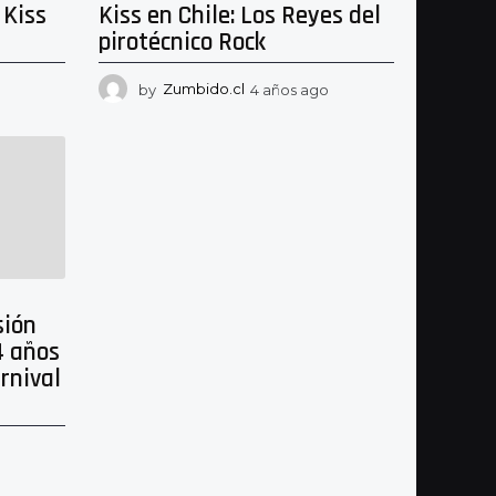
 Kiss
Kiss en Chile: Los Reyes del
pirotécnico Rock
3
by
Zumbido.cl
4 años ago
4
a
a
ñ
ñ
o
o
s
s
a
a
g
g
o
o
sión
4 años
rnival
5
a
ñ