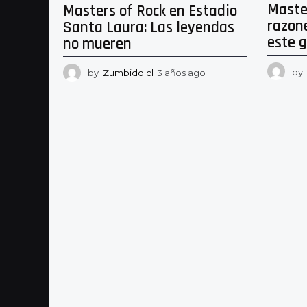
Master
Masters of Rock en Estadio
razon
Santa Laura: Las leyendas
este g
no mueren
by
by
Zumbido.cl
3 años ago
3
a
ñ
o
s
a
g
o