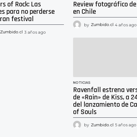
s of Rock: Las
Review fotográfico de
es para no perderse
en Chile
ran festival
by
Zumbido.cl
4 años ago
Zumbido.cl
3 años ago
2
a
ñ
o
s
a
g
o
NOTICIAS
Ravenfall estrena ver
de «Rain» de Kiss, a 2
del lanzamiento de Ca
of Souls
by
Zumbido.cl
5 años ago