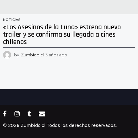
NOTICIAS
«Los Asesinos de la Luna» estrena nuevo
trailer y se confirma su llegada a cines
chilenos
by
Zumbido.cl
3 años ago
3
a
ñ
o
s
a
g
o
© 2026 Zumbido.cl Todos los derechos reservados.