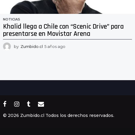
NOTICIAS
Khalid llega a Chile con “Scenic Drive” para
presentarse en Movistar Arena
by
Zumbido.cl
5 años ago
5
a
ñ
o
s
a
g
o
© 2026 Zumbido.cl Todos los derechos reservados.