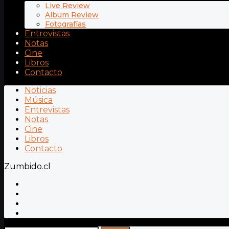
Live Review
Album Review
Fotografías
Entrevistas
Notas
Cine
Libros
Contacto
Noticias
Música
Entrevistas
Notas
Cine
Libros
Contacto
Zumbido.cl