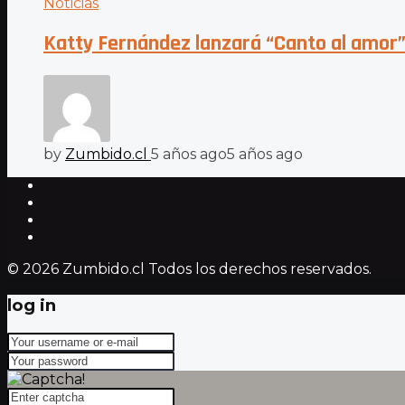
Noticias
Katty Fernández lanzará “Canto al amor”,
by
Zumbido.cl
5 años ago
5 años ago
© 2026 Zumbido.cl Todos los derechos reservados.
log in