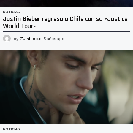
NOTICIAS
Justin Bieber regresa a Chile con su «Justice
World Tour»
by
Zumbido.cl
5 años ago
5
a
ñ
o
s
a
g
o
NOTICIAS