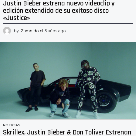
Justin Bieber estrena nuevo videoclip y
edición extendida de su exitoso disco
«Justice»
by
Zumbido.cl
5 años ago
5
a
ñ
o
s
a
g
o
NOTICIAS
Skrillex, Justin Bieber & Don Toliver Estrenan