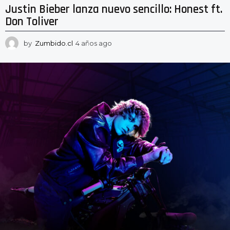
Justin Bieber lanza nuevo sencillo: Honest ft.
Don Toliver
by
Zumbido.cl
4 años ago
4
a
ñ
o
s
a
g
o