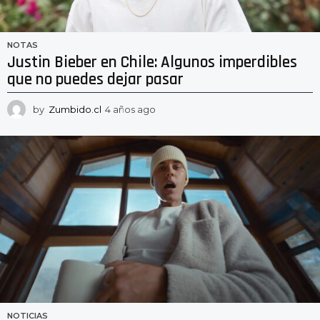
NOTAS
Justin Bieber en Chile: Algunos imperdibles
que no puedes dejar pasar
by
Zumbido.cl
4 años ago
2
a
ñ
o
s
a
g
o
NOTICIAS