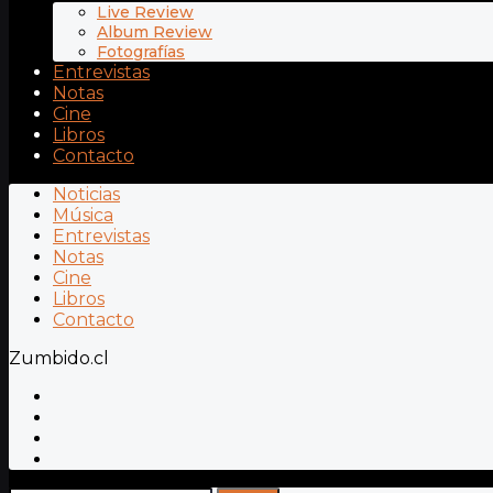
Live Review
Album Review
Fotografías
Entrevistas
Notas
Cine
Libros
Contacto
Noticias
Música
Entrevistas
Notas
Cine
Libros
Contacto
Zumbido.cl