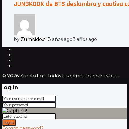
JUNGKOOK de BTS deslumbra y cautiva con
by
Zumbido.cl
3 años ago
3 años ago
© 2026 Zumbido.cl Todos los derechos reservados.
log in
log in
Forgot password?