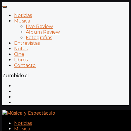
Noticias
Música
Live Review
Album Review
Fotografías
Entrevistas
Notas
Cine
Libros
Contacto
Zumbido.cl
Noticias
Música