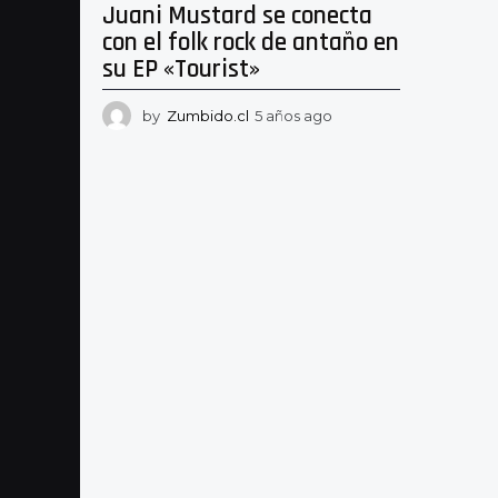
Juani Mustard se conecta
con el folk rock de antaño en
su EP «Tourist»
by
Zumbido.cl
5 años ago
5
a
ñ
o
s
a
g
o