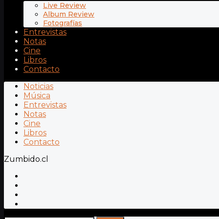
Live Review
Album Review
Fotografías
Entrevistas
Notas
Cine
Libros
Contacto
Noticias
Música
Entrevistas
Notas
Cine
Libros
Contacto
Zumbido.cl