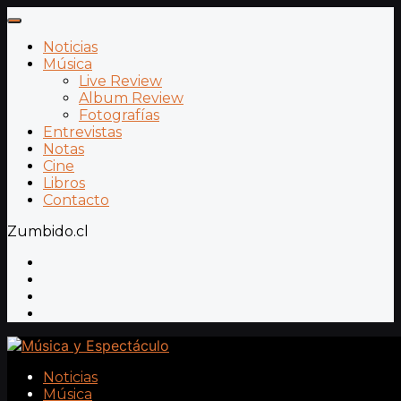
Noticias
Música
Live Review
Album Review
Fotografías
Entrevistas
Notas
Cine
Libros
Contacto
Zumbido.cl
Noticias
Música