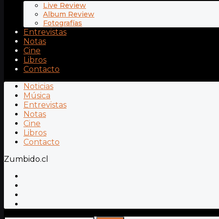
Live Review
Album Review
Fotografías
Entrevistas
Notas
Cine
Libros
Contacto
Noticias
Música
Entrevistas
Notas
Cine
Libros
Contacto
Zumbido.cl