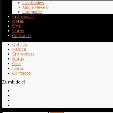
Live Review
Album Review
Fotografías
Entrevistas
Notas
Cine
Libros
Contacto
Noticias
Música
Entrevistas
Notas
Cine
Libros
Contacto
Zumbido.cl