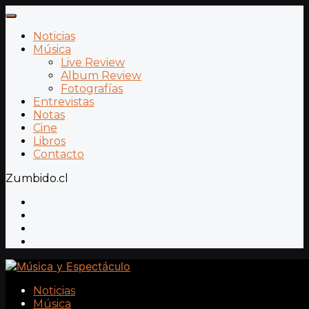
Noticias
Música
Live Review
Album Review
Fotografías
Entrevistas
Notas
Cine
Libros
Contacto
Zumbido.cl
Noticias
Música