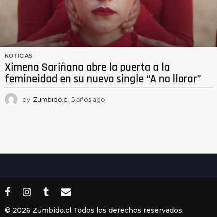
NOTICIAS
Ximena Sariñana abre la puerta a la
femineidad en su nuevo single “A no llorar”
by
Zumbido.cl
5 años ago
5
a
ñ
o
s
a
g
o
© 2026 Zumbido.cl Todos los derechos reservados.