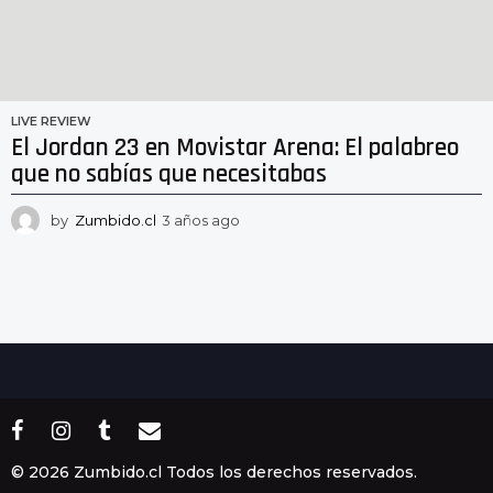
LIVE REVIEW
El Jordan 23 en Movistar Arena: El palabreo
que no sabías que necesitabas
by
Zumbido.cl
3 años ago
2
a
ñ
o
s
a
g
o
© 2026 Zumbido.cl Todos los derechos reservados.