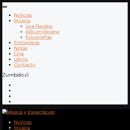
Noticias
Música
Live Review
Album Review
Fotografías
Entrevistas
Notas
Cine
Libros
Contacto
Zumbido.cl
Noticias
Música