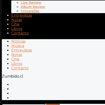
Live Review
Album Review
Fotografías
Entrevistas
Notas
Cine
Libros
Contacto
Noticias
Música
Entrevistas
Notas
Cine
Libros
Contacto
Zumbido.cl