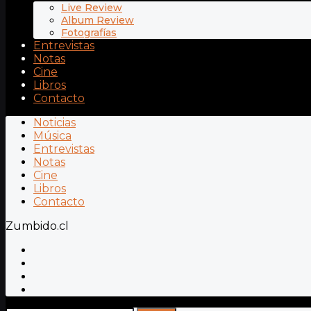
Live Review
Album Review
Fotografías
Entrevistas
Notas
Cine
Libros
Contacto
Noticias
Música
Entrevistas
Notas
Cine
Libros
Contacto
Zumbido.cl