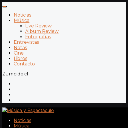
Noticias
Música
Live Review
Album Review
Fotografías
Entrevistas
Notas
Cine
Libros
Contacto
Zumbido.cl
Noticias
Música